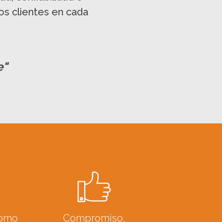
ros clientes en cada
e"
como
Compromiso,