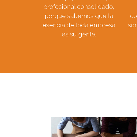
profesional consolidado,
porque sabemos que la
co
esencia de toda empresa
son
es su gente.