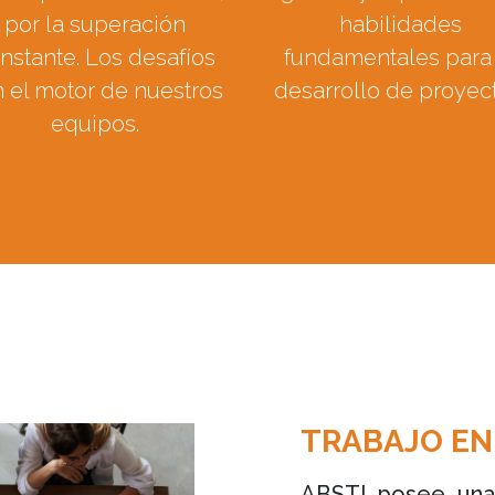
por la superación
habilidades
nstante. Los desafíos
fundamentales para 
 el motor de nuestros
desarrollo de proyect
equipos.
TRABAJO EN
ABSTI posee una